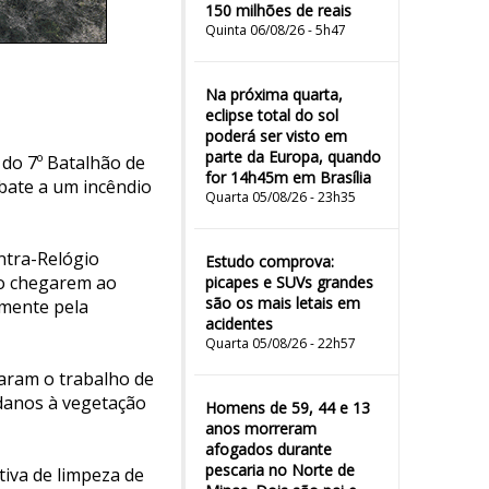
150 milhões de reais
Quinta 06/08/26 - 5h47
Na próxima quarta,
eclipse total do sol
poderá ser visto em
parte da Europa, quando
 do 7º Batalhão de
for 14h45m em Brasília
bate a um incêndio
Quarta 05/08/26 - 23h35
ntra-Relógio
Estudo comprova:
Ao chegarem ao
picapes e SUVs grandes
são os mais letais em
amente pela
acidentes
Quarta 05/08/26 - 22h57
iaram o trabalho de
danos à vegetação
Homens de 59, 44 e 13
anos morreram
afogados durante
pescaria no Norte de
tiva de limpeza de