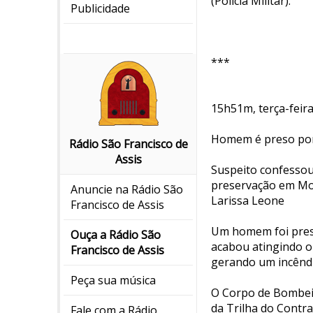
(Polícia Militar).
Publicidade
***
15h51m, terça-feira
Homem é preso por
Rádio São Francisco de
Assis
Suspeito confessou 
preservação em Mo
Anuncie na Rádio São
Larissa Leone
Francisco de Assis
Um homem foi preso
Ouça a Rádio São
acabou atingindo o
Francisco de Assis
gerando um incêndi
Peça sua música
O Corpo de Bombeir
da Trilha do Contr
Fale com a Rádio