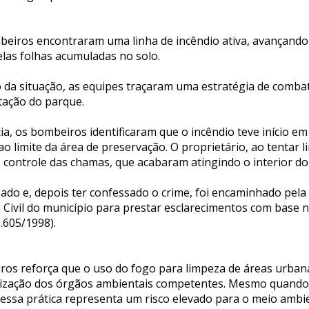
mbeiros encontraram uma linha de incêndio ativa, avançand
elas folhas acumuladas no solo.
 da situação, as equipes traçaram uma estratégia de comba
tação do parque.
a, os bombeiros identificaram que o incêndio teve início e
ao limite da área de preservação. O proprietário, ao tentar 
 controle das chamas, que acabaram atingindo o interior do
ado e, depois ter confessado o crime, foi encaminhado pela P
a Civil do município para prestar esclarecimentos com base 
9.605/1998).
os reforça que o uso do fogo para limpeza de áreas urbana
rização dos órgãos ambientais competentes. Mesmo quando
, essa prática representa um risco elevado para o meio ambi