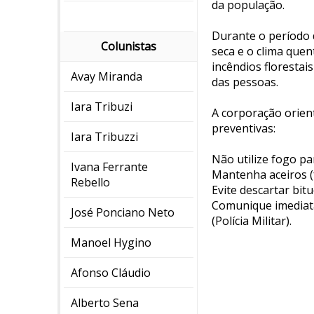
da população.
Durante o período 
Colunistas
seca e o clima quen
incêndios floresta
Avay Miranda
das pessoas.
Iara Tribuzi
A corporação orien
preventivas:
Iara Tribuzzi
Não utilize fogo pa
Ivana Ferrante
Mantenha aceiros (
Rebello
Evite descartar bit
Comunique imediat
José Ponciano Neto
(Polícia Militar).
Manoel Hygino
Afonso Cláudio
Alberto Sena