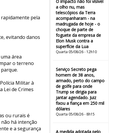
O impacto não foi visível
a olho nu, mas
telescópios da Terra
o rapidamente pela
acompanharam - na
madrugada de hoje - o
choque de parte de
foguete da empresa de
te, evitando danos
Elon Musk contra a
superfície da Lua
Quarta 05/08/26 - 12h10
m uma área
limpar o terreno
 parque.
Serviço Secreto pega
homem de 38 anos,
armado, perto do campo
olícia Militar à
de golfe para onde
na Lei de Crimes
Trump se dirigia para
jantar agendado. Juiz
fixou a fiança em 250 mil
dólares
Quarta 05/08/26 - 8h15
s ou rurais é
 não há intenção
ente e a segurança
A medida adotada pelo