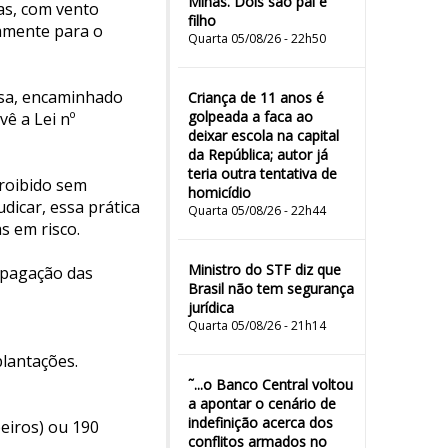
Minas. Dois são pai e
as, com vento
filho
damente para o
Quarta 05/08/26 - 22h50
nosa, encaminhado
Criança de 11 anos é
golpeada a faca ao
vê a Lei nº
deixar escola na capital
da República; autor já
teria outra tentativa de
roibido sem
homicídio
icar, essa prática
Quarta 05/08/26 - 22h44
s em risco.
Ministro do STF diz que
opagação das
Brasil não tem segurança
jurídica
Quarta 05/08/26 - 21h14
plantações.
˜...o Banco Central voltou
a apontar o cenário de
indefinição acerca dos
eiros) ou 190
conflitos armados no