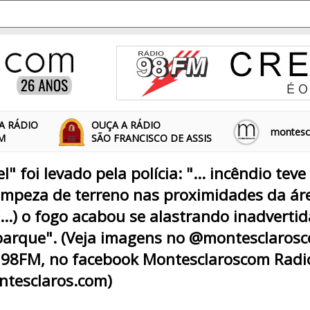
A RÁDIO
OUÇA A RÁDIO
montescl
FM
SÃO FRANCISCO DE ASSIS
" foi levado pela polícia: "... incêndio tev
limpeza de terreno nas proximidades da ár
(...) o fogo acabou se alastrando inadvert
 parque". (Veja imagens no @montesclarosc
 98FM, no facebook Montesclaroscom Radi
tesclaros.com)