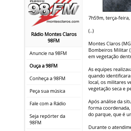
7h59m, terça-feira
(...)
Rádio Montes Claros
98FM
Montes Claros (MG)
Bombeiros Militar 
Anuncie na 98FM
em vegetação dentr
Ouça a 98FM
As equipes realiza
quando identificar
Conheça a 98FM
local, os militares
vegetação seca e p
Peça sua música
Após análise da sit
Fale com a Rádio
forma coordenada, 
do parque, que é u
Seja repórter da
98FM
Durante o atendimen