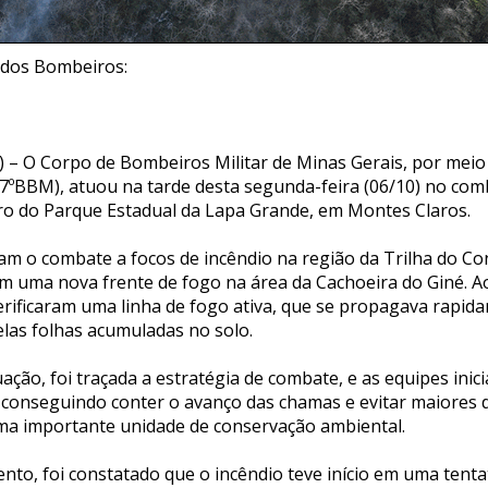
, dos Bombeiros:
 – O Corpo de Bombeiros Militar de Minas Gerais, por meio
(7ºBBM), atuou na tarde desta segunda-feira (06/10) no com
o do Parque Estadual da Lapa Grande, em Montes Claros.
vam o combate a focos de incêndio na região da Trilha do Co
am uma nova frente de fogo na área da Cachoeira do Giné. 
 verificaram uma linha de fogo ativa, que se propagava rapid
elas folhas acumuladas no solo.
uação, foi traçada a estratégia de combate, e as equipes inic
conseguindo conter o avanço das chamas e evitar maiores 
ma importante unidade de conservação ambiental.
to, foi constatado que o incêndio teve início em uma tenta