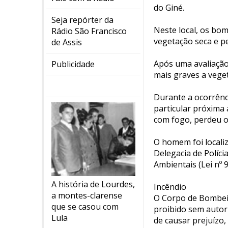
do Giné.
Seja repórter da
Neste local, os bo
Rádio São Francisco
vegetação seca e p
de Assis
Após uma avaliação
Publicidade
mais graves a vege
Durante a ocorrênci
particular próxima 
com fogo, perdeu o
O homem foi localiz
Delegacia de Políci
Ambientais (Lei nº 
A história de Lourdes,
Incêndio
a montes-clarense
O Corpo de Bombeir
que se casou com
proibido sem auto
Lula
de causar prejuízo