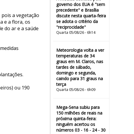
governo dos EUA é "sem
precedente" e Brasília
 pois a vegetação
discute nesta quarta-feira
 e a flora, os
se adota o critério da
"reciprocidade"
e do ar e a saúde
Quarta 05/08/26 - 6h14
e medidas
Meteorologia volta a ver
temperaturas de 34
graus em M. Claros, nas
tardes de sábado,
domingo e segunda,
plantações.
caindo para 31 graus na
terça
eiros) ou 190
Quarta 05/08/26 - 6h09
Mega-Sena subiu para
150 milhões de reais na
próxima quinta-feira:
ninguém acertou os
números 03 - 16 - 24 - 30