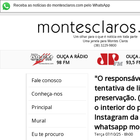
Receba as notícias do montesclaros.com pelo WhatsApp
Um olhar para o que é notícia em toda parte
Uma janela para Montes Claros
(38) 3229-9800
OUÇA A RÁDIO
OUÇA 
98 FM
93,5 
"O responsável
Fale conosco
tentativa de 
Conheça-nos
preservação. 
o interior do
Principal
Instagram da
Mural
whatsapp mon
Eu te procuro
Terça 07/10/25 - 8h00