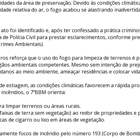
idades da área de preservação. Devido às condições climátic
dade relativa do ar, o fogo acabou se alastrando inadverti
ato foi identificado e, após ter confessado a prática crimi
 de Polícia Civil para prestar esclarecimentos, conforme pre
Crimes Ambientais).
os reforça que o uso do fogo para limpeza de terrenos é p
gãos ambientais competentes. Mesmo sem intenção de prejud
danos ao meio ambiente, ameaçar residências e colocar vida
de estiagem, as condições climáticas favorecem a rápida pr
 incêndios, o 7ºBBM orienta:
ra limpar terrenos ou áreas rurais.
faixas de terra sem vegetação) ao redor de propriedades e 
ucas de cigarro ou lixo em áreas de vegetação.
amente focos de incêndio pelo número 193 (Corpo de Bomb