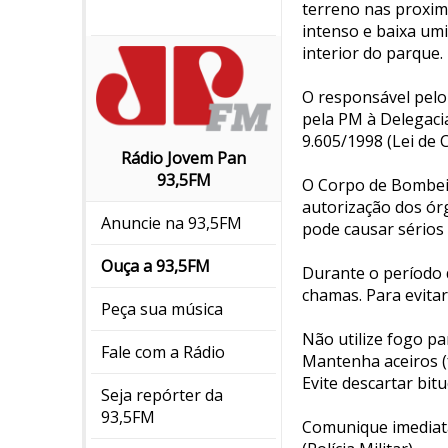
terreno nas proxim
intenso e baixa umi
interior do parque.
O responsável pelo 
pela PM à Delegacia
9.605/1998 (Lei de 
Rádio Jovem Pan
93,5FM
O Corpo de Bombeir
autorização dos ór
Anuncie na 93,5FM
pode causar sérios 
Ouça a 93,5FM
Durante o período 
chamas. Para evitar
Peça sua música
Não utilize fogo pa
Fale com a Rádio
Mantenha aceiros (
Evite descartar bit
Seja repórter da
93,5FM
Comunique imediat