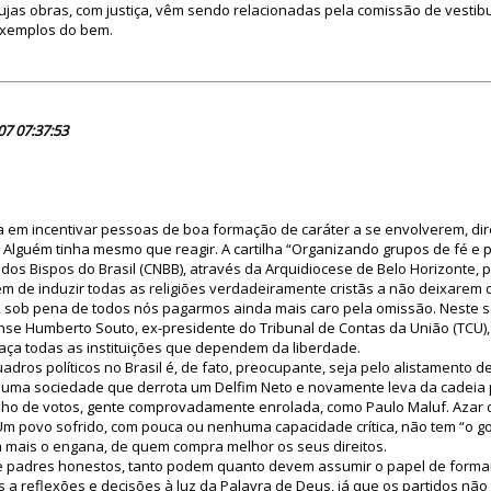
 cujas obras, com justiça, vêm sendo relacionadas pela comissão de vestib
exemplos do bem.
23575
07 07:37:53
ca em incentivar pessoas de boa formação de caráter a se envolverem, dir
a. Alguém tinha mesmo que reagir. A cartilha “Organizando grupos de fé e po
os Bispos do Brasil (CNBB), através da Arquidiocese de Belo Horizonte, 
ém de induzir todas as religiões verdadeiramente cristãs a não deixarem qu
, sob pena de todos nós pagarmos ainda mais caro pela omissão. Neste s
se Humberto Souto, ex-presidente do Tribunal de Contas da União (TCU),
ça todas as instituições que dependem da liberdade.
dros políticos no Brasil é, de fato, preocupante, seja pelo alistamento de
 uma sociedade que derrota um Delfim Neto e novamente leva da cadeia
nho de votos, gente comprovadamente enrolada, como Paulo Maluf. Azar 
Um povo sofrido, com pouca ou nenhuma capacidade crítica, não tem “o g
mais o engana, de quem compra melhor os seus direitos.
s e padres honestos, tanto podem quanto devem assumir o papel de formar
a reflexões e decisões à luz da Palavra de Deus, já que os partidos nã