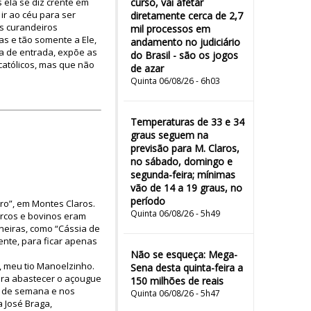
 ela se diz crente em
curso, vai afetar
ir ao céu para ser
diretamente cerca de 2,7
os curandeiros
mil processos em
as e tão somente a Ele,
andamento no judiciário
a de entrada, expõe as
do Brasil - são os jogos
católicos, mas que não
de azar
Quinta 06/08/26 - 6h03
Temperaturas de 33 e 34
graus seguem na
previsão para M. Claros,
no sábado, domingo e
segunda-feira; mínimas
vão de 14 a 19 graus, no
período
iro”, em Montes Claros.
Quinta 06/08/26 - 5h49
orcos e bovinos eram
neiras, como “Cássia de
ente, para ficar apenas
Não se esqueça: Mega-
a, meu tio Manoelzinho.
Sena desta quinta-feira a
ara abastecer o açougue
150 milhões de reais
is de semana e nos
Quinta 06/08/26 - 5h47
 José Braga,