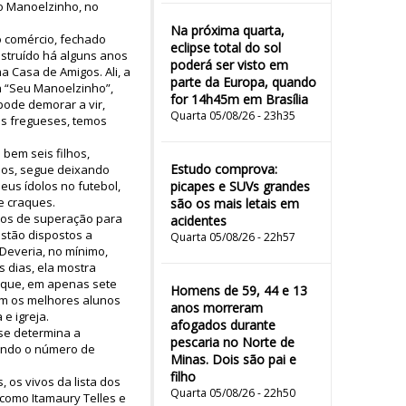
io Manoelzinho, no
Na próxima quarta,
 o comércio, fechado
eclipse total do sol
nstruído há alguns anos
poderá ser visto em
 Casa de Amigos. Ali, a
parte da Europa, quando
va “Seu Manoelzinho”,
for 14h45m em Brasília
pode demorar a vir,
Quarta 05/08/26 - 23h35
os fregueses, temos
bem seis filhos,
Estudo comprova:
plos, segue deixando
us ídolos no futebol,
picapes e SUVs grandes
e craques.
são os mais letais em
hos de superação para
acidentes
estão dispostos a
Quarta 05/08/26 - 22h57
Deveria, no mínimo,
 dias, ela mostra
a que, em apenas sete
Homens de 59, 44 e 13
am os melhores alunos
anos morreram
e igreja.
afogados durante
se determina a
pescaria no Norte de
icando o número de
Minas. Dois são pai e
filho
 os vivos da lista dos
Quarta 05/08/26 - 22h50
como Itamaury Telles e