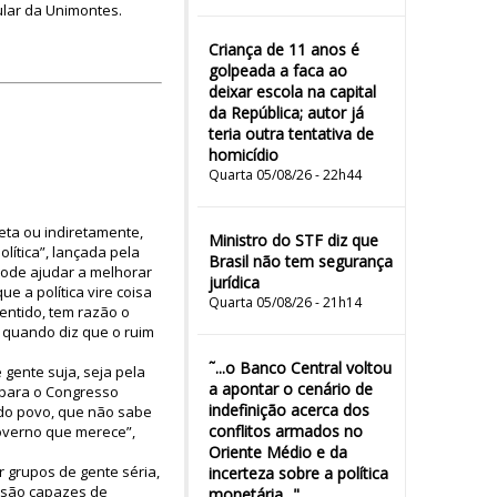
ular da Unimontes.
Criança de 11 anos é
golpeada a faca ao
deixar escola na capital
da República; autor já
teria outra tentativa de
homicídio
Quarta 05/08/26 - 22h44
eta ou indiretamente,
Ministro do STF diz que
lítica”, lançada pela
Brasil não tem segurança
pode ajudar a melhorar
jurídica
e a política vire coisa
Quarta 05/08/26 - 21h14
entido, tem razão o
 quando diz que o ruim
˜...o Banco Central voltou
 gente suja, seja pela
a apontar o cenário de
 para o Congresso
indefinição acerca dos
do povo, que não sabe
conflitos armados no
overno que merece”,
Oriente Médio e da
 grupos de gente séria,
incerteza sobre a política
o são capazes de
monetária..."