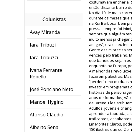
costumavam encher a Rur
então distante bairro de
No dia 10 de maio corren
durante os meses que el
Colunistas
na Rui Barbosa, bem pr
pressa sempre foi inimi
Avay Miranda
sempre que alguém tent
muito menos já chegar 
Iara Tribuzi
amigos”, era o seu lema
Gente assim precisa ser
venceu pelo trabalho. M
Iara Tribuzzi
que bandidos sejam os 
enquanto na Europa, po
Ivana Ferrante
A melhor das revoluçõ
Rebello
fazerem palestras. Mas,
“perder” uma ou duas h
investir em programas c
José Ponciano Neto
histórias de personage
anos de formados, vão 
Manoel Hygino
de Direito. Eles atribu
Adultos, jovens e cria
aprender a tabuada, a b
Afonso Cláudio
traficantes, assaltante
Em Montes Claros, poder
Alberto Sena
150 ilustres que serão 