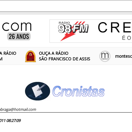
A RÁDIO
OUÇA A RÁDIO
montescl
FM
SÃO FRANCISCO DE ASSIS
braga@hotmail.com
67924
011 08:27:09