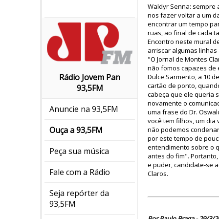
Waldyr Senna: sempre at
nos fazer voltar a um d
encontrar um tempo pa
ruas, ao final de cada 
Encontro neste mural de
arriscar algumas linhas
"O Jornal de Montes Clar
não fomos capazes de e
Rádio Jovem Pan
Dulce Sarmento, a 10 de
cartão de ponto, quando
93,5FM
cabeça que ele queria sa
novamente o comunicado
Anuncie na 93,5FM
uma frase do Dr. Oswal
você tem filhos, um dia
Ouça a 93,5FM
não podemos condenar t
por este tempo de pouca
entendimento sobre o qu
Peça sua música
antes do fim". Portanto
e puder, candidate-se 
Fale com a Rádio
Claros.
Seja repórter da
93,5FM
Por Paulo Braga - 29/3/2