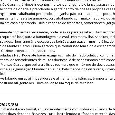
não é assim. Já vimos inocentes mortos por engano e criança assassinada
o conta da cidade e prendendo a gente dentro de nossas próprias casas.
ingido, tem trabalhador perdendo seu ganha pão, ou se armando, por ach
tem gente honesta se armando, ou trabalhando com muito medo, vivido ai
cam em casa esperando. Ouvi a respeito de frentistas, comerciantes, garçon
vremente com armas para matar, pode usá-las para assaltar. E tem acontec
 aqui está boa, para a bandidagem ela está uma maravilha. Assaltos, inc
gistrados. Nem funerária escapa dos ladrões, que atacam mesmo à luz do 
 de Montes Claros. Quem garante que roubar não tem sido a escapatóri
? O crime provocando novos crimes.
soladas? Não. Pode até haver exageros, fruto do medo coletivo, comum n
ortanto, desencadeantes de muitas doenças. A de assassinatos está carac
 Montes Claros, que beira a três vezes mais que o máximo de dez assassi
os pela Organização Mundial de Saúde. Pelo menos nos discursos, violên
ica.
ve falando em atrair investidores e alimentar inteligências, é importante
costuma afugentá-los. Ouve-se longe um toque de recolher.
56050
010 17:10:18
ndo manifestação formal, aqui no montesclaros.com, sobre os 20 anos de 
adas duas décadas, às vezes, Luis Ribeiro lembra o "foca" que recebi d