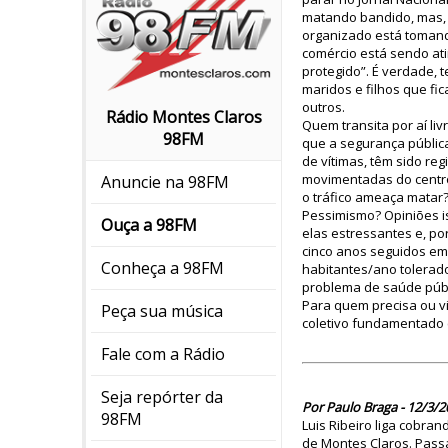
matando bandido, mas, 
organizado está tomand
comércio está sendo at
protegido”. É verdade, 
maridos e filhos que fi
outros.
Rádio Montes Claros
Quem transita por aí li
98FM
que a segurança pública
de vítimas, têm sido re
movimentadas do centro
Anuncie na 98FM
o tráfico ameaça matar
Pessimismo? Opiniões i
Ouça a 98FM
elas estressantes e, p
cinco anos seguidos em
Conheça a 98FM
habitantes/ano tolerad
problema de saúde públ
Para quem precisa ou vi
Peça sua música
coletivo fundamentado 
Fale com a Rádio
Seja repórter da
Por Paulo Braga - 12/3/2
98FM
Luis Ribeiro liga cobra
de Montes Claros. Pass