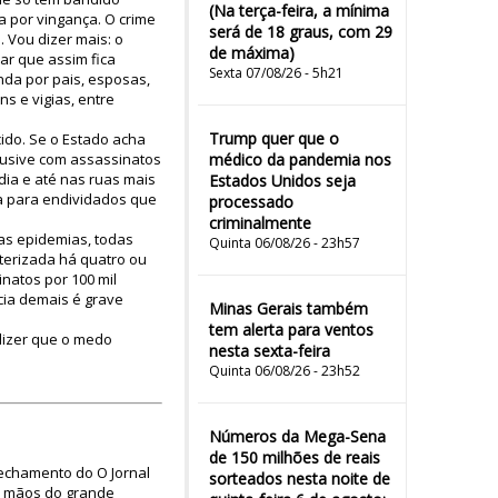
(Na terça-feira, a mínima
 por vingança. O crime
será de 18 graus, com 29
 Vou dizer mais: o
de máxima)
ar que assim fica
Sexta 07/08/26 - 5h21
nda por pais, esposas,
s e vigias, entre
Trump quer que o
ido. Se o Estado acha
lusive com assassinatos
médico da pandemia nos
dia e até nas ruas mais
Estados Unidos seja
a para endividados que
processado
criminalmente
as epidemias, todas
Quinta 06/08/26 - 23h57
terizada há quatro ou
natos por 100 mil
cia demais é grave
Minas Gerais também
tem alerta para ventos
 dizer que o medo
nesta sexta-feira
Quinta 06/08/26 - 23h52
Números da Mega-Sena
de 150 milhões de reais
fechamento do O Jornal
sorteados nesta noite de
as mãos do grande