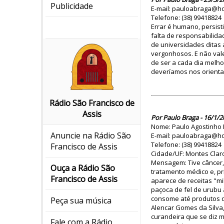
Publicidade
E-mail: pauloabraga@h
Telefone: (38) 99418824
Errar é humano, persisti
falta de responsabilida
de universidades ditas 
vergonhosos. E não vale 
de ser a cada dia melh
deveríamos nos orienta
Rádio São Francisco de
Assis
Por Paulo Braga - 16/1/2
Nome: Paulo Agostinho 
Anuncie na Rádio São
E-mail: pauloabraga@h
Telefone: (38) 99418824
Francisco de Assis
Cidade/UF: Montes Cla
Mensagem: Tive câncer, 
Ouça a Rádio São
tratamento médico e, p
Francisco de Assis
aparece de receitas "m
paçoca de fel de urubu 
consome até produtos qu
Peça sua música
Alencar Gomes da Silva,
curandeira que se diz m
Fale com a Rádio