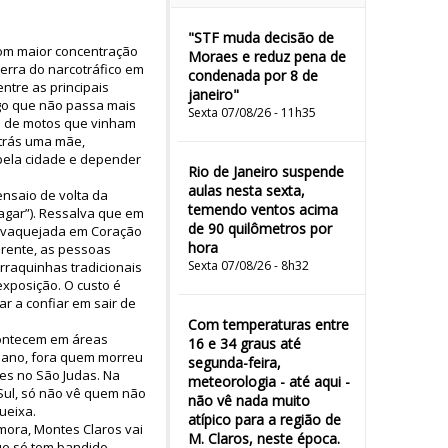
"STF muda decisão de
com maior concentração
Moraes e reduz pena de
erra do narcotráfico em
condenada por 8 de
ntre as principais
janeiro"
igo que não passa mais
Sexta 07/08/26 - 11h35
do de motos que vinham
atrás uma mãe,
 pela cidade e depender
Rio de Janeiro suspende
aulas nesta sexta,
ensaio de volta da
temendo ventos acima
agar”). Ressalva que em
de 90 quilômetros por
a vaquejada em Coração
hora
erente, as pessoas
Sexta 07/08/26 - 8h32
rraquinhas tradicionais
exposição. O custo é
ar a confiar em sair de
Com temperaturas entre
contecem em áreas
16 e 34 graus até
e ano, fora quem morreu
segunda-feira,
zes no São Judas. Na
meteorologia - até aqui -
 Sul, só não vê quem não
não vê nada muito
ueixa.
atípico para a região de
emora, Montes Claros vai
M. Claros, neste época.
ue só tem bandido