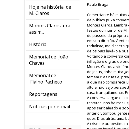
Paulo Braga
Hoje na história de
M. Claros
Comerciante há muitos 
de público puxa conver
Montes Claros era
Montes Claros. Lembra 
festas do interior de M
assim...
do passeio da própria 
em sua direção. Gente 
História
radialista, me dissera 
de os pais levá-lo e bus
Memorial de João
Voltando à conversa com
inflação e o grau de e
Chaves
Montes Claros a violên
de Jesus, tinha muita g
Memorial de
temem ir às ruas e, pri
Fialho Pacheco
a que não compareci). El
alto e não vejo perspect
casa tranquilamente. Pr
Reportagens
A conversa segue e o c
restritas, nos bairros 
Notícias por e-mail
após ser baleado e soco
anterior, tombou gente 
quer. Dias atrás, uma 
A crise de autoestima a
parar no Jornal Nacion