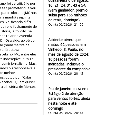
quinta-feira 6 de agosto:
 foi de criticá-lo por
16, 21, 24, 31, 43 e 54.
me faz prometer que vou
(Sem ganhador, prêmio
para colocar o JMC nas
subiu para 165 milhões
r na manhã seguinte.
de reais, domingo)
 Vai ficando difícil
Quinta 06/08/26 - 21h06
Ribeiro: o fechamento do
ória, já foi dito. Se
mos rolar na Avenida
Acidente aéreo que
 Dr. Oswaldo, ao pé do
matou 62 pessoas em
do (nada me tira da
Vinhedo, S. Paulo, no
is, lá estava
ebi no JMC, entre eles
mês de agosto de 2024:
 indesejável: "Paulo,
16 pessoas foram
nsumir jornalismo. Mas,
indiciadas, inclusive o
pados ou responsáveis
presidente da companhia
 de melhor
Quinta 06/08/26 - 20h45
us, optou por "Calar
ão acabou. Quem quiser
a a história de Montes
Rio de Janeiro entra em
Estágio 2 de atenção
para ventos fortes, ainda
nesta noite e até
domingo
Quinta 06/08/26 - 20h43