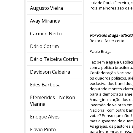
Luiz de Paula Ferreira,
Augusto Vieira
Pois, melhores são os 
Avay Miranda
Carmen Netto
Por Paulo Braga - 9/5/20
Rezar e fazer certo
Dário Cotrim
Paulo Braga
Dário Teixeira Cotrim
Faz bem a Igreja Católi
com a política brasileir
Davidson Caldeira
Confederação Nacional d
os quadros políticos, al
exclusiva dos bandidos
Edes Barbosa
deputado montes-claren
para a democracia amea
Efemérides - Nelson
A marginalização dos qua
Vianna
inversão de valores em
Nacional, com outro ba
votar? Penso que não. 
Enoque Alves
mas o governo de quem 
As igrejas, os pastore
Flavio Pinto
para levarem as massas 