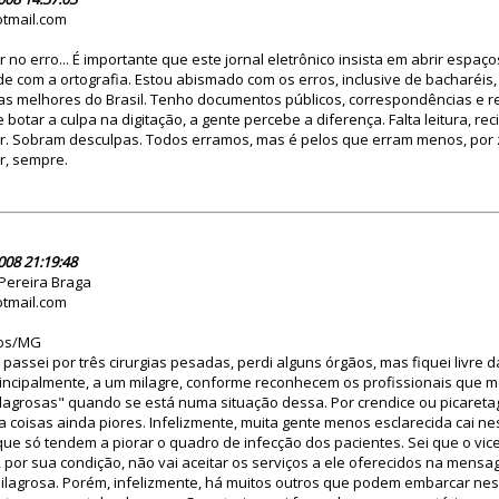
otmail.com
r no erro... É importante que este jornal eletrônico insista em abrir espa
de com a ortografia. Estou abismado com os erros, inclusive de bacharéi
as melhores do Brasil. Tenho documentos públicos, correspondências e re
botar a culpa na digitação, a gente percebe a diferença. Falta leitura, rec
or. Sobram desculpas. Todos erramos, mas é pelos que erram menos, por 
r, sempre.
30952
008 21:19:48
Pereira Braga
otmail.com
ros/MG
passei por três cirurgias pesadas, perdi alguns órgãos, mas fiquei livre 
rincipalmente, a um milagre, conforme reconhecem os profissionais que 
ilagrosas" quando se está numa situação dessa. Por crendice ou picaret
a coisas ainda piores. Infelizmente, muita gente menos esclarecida cai n
e só tendem a piorar o quadro de infecção dos pacientes. Sei que o vic
 por sua condição, não vai aceitar os serviços a ele oferecidos na mens
ilagrosa. Porém, infelizmente, há muitos outros que podem embarcar nes