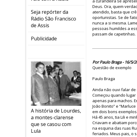
a curandeira se apresen
Deus. Ora, quem verdade
Seja repórter da
atendido, basta que crê
oportunistas. Se de fat
Rádio São Francisco
nunca a si mesma. Lame
de Assis
pessoas humildes a esse
passam de capetinhas.
Publicidade
Por Paulo Braga - 16/5/2
Questão de exemplo
Paulo Braga
Ainda não ouvi falar de
Começou quando lugar d
apenas para machos. En
João Bonito” e “Marluce
A história de Lourdes,
em dois bons exemplos 
a montes-clarense
Há 45 anos, tia Lili e 
Criavam e abatiam porc
que se casou com
na esquina das ruas Rui
Lula
feriados. Meus pais, o 