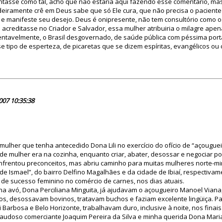
tasse como tal, acho que não estaria aqui fazendo esse comentário, mas
iramente crê em Deus sabe que só Ele cura, que não precisa o paciente 
 e manifeste seu desejo. Deus é onipresente, não tem consultório como 
o acreditasse no Criador e Salvador, essa mulher atribuiria o milagre apen
ntavelmente, o Brasil desgovernado, de saúde pública com péssima port
 tipo de esperteza, de picaretas que se dizem espíritas, evangélicos ou 
23789
007 10:35:38
 mulher que tenha antecedido Dona Lili no exercício do ofício de “açougue
e mulher era na cozinha, enquanto criar, abater, desossar e negociar p
frentou preconceitos, mas abriu caminho para muitas mulheres norte-mi
 de Ismael”, do bairro Delfino Magalhães e da cidade de Ibiaí, respectivam
de sucesso feminino no comércio de carnes, nos dias atuais.
minha avó, Dona Perciliana Minguita, já ajudavam o açougueiro Manoel Vian
os, desossavam bovinos, tratavam buchos e faziam excelente lingüiça. P
 Barbosa e Belo Horizonte, trabalhavam duro, inclusive à noite, nos fina
saudoso comerciante Joaquim Pereira da Silva e minha querida Dona Maria