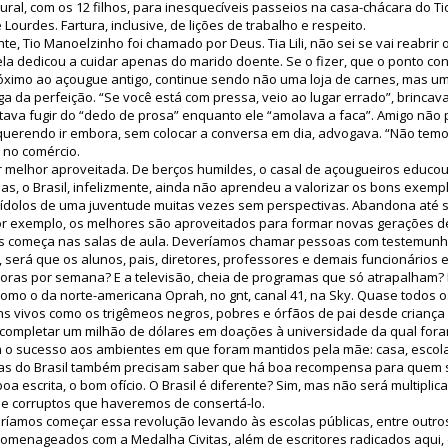
al, com os 12 filhos, para inesquecíveis passeios na casa-chácara do T
 Lourdes. Fartura, inclusive, de lições de trabalho e respeito.
te, Tio Manoelzinho foi chamado por Deus. Tia Lili, não sei se vai reabrir
a dedicou a cuidar apenas do marido doente. Se o fizer, que o ponto co
óximo ao açougue antigo, continue sendo não uma loja de carnes, mas uma
ga da perfeição. “Se você está com pressa, veio ao lugar errado”, brinca
ava fugir do “dedo de prosa” enquanto ele “amolava a faca”. Amigo não 
querendo ir embora, sem colocar a conversa em dia, advogava. “Não tem
 no comércio.
 melhor aproveitada. De berços humildes, o casal de açougueiros educou 
as, o Brasil, infelizmente, ainda não aprendeu a valorizar os bons exem
ídolos de uma juventude muitas vezes sem perspectivas. Abandona até se
r exemplo, os melhores são aproveitados para formar novas gerações d
es começa nas salas de aula. Deveríamos chamar pessoas com testemun
 será que os alunos, pais, diretores, professores e demais funcionários 
oras por semana? E a televisão, cheia de programas que só atrapalham? 
omo o da norte-americana Oprah, no gnt, canal 41, na Sky. Quase todos os
ns vivos como os trigêmeos negros, pobres e órfãos de pai desde crianç
completar um milhão de dólares em doações à universidade da qual for
em o sucesso aos ambientes em que foram mantidos pela mãe: casa, escola 
nças do Brasil também precisam saber que há boa recompensa para quem 
oa escrita, o bom ofício. O Brasil é diferente? Sim, mas não será multipl
s e corruptos que haveremos de consertá-lo.
íamos começar essa revolução levando às escolas públicas, entre outros,
homenageados com a Medalha Civitas, além de escritores radicados aqui, 