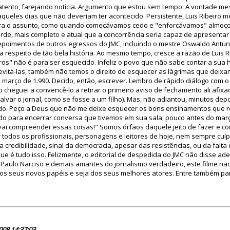
ento, farejando notícia. Argumento que estou sem tempo. A vontade mesmo
aqueles dias que não deveriam ter acontecido. Persistente, Luis Ribeiro 
ra o assunto, como quando começávamos cedo e "enforcávamos" almoço 
tarde, mais completo e atual que a concorrência seria capaz de apresenta
poimentos de outros egressos do JMC, incluindo o mestre Oswaldo Antunes.
 a respeito de tão bela história. Ao mesmo tempo, cresce a razão de Luis 
os" não é para ser esquecido. Infeliz o povo que não sabe contar a sua hist
vitá-las, também não temos o direito de esquecer as lágrimas que deixa
 março de 1.990. Decido, então, escrever. Lembro de rápido diálogo com o
 cheguei a convencê-lo a retirar o primeiro aviso de fechamento ali afixa
lvar o jornal, como se fosse a um filho). Mas, não adiantou, minutos depo
. Peço a Deus que não me deixe esquecer os bons ensinamentos que rec
do para encerrar conversa que tivemos em sua sala, pouco antes do março
 vai compreender essas coisas!" Somos órfãos daquele jeito de fazer e co
odos os profissionais, personagens e leitores de hoje, nem sempre cul
 credibilidade, sinal da democracia, apesar das resistências, ou da falta
e é tudo isso. Felizmente, o editorial de despedida do JMC não disse ade
, Paulo Narciso e demais amantes do jornalismo verdadeiro, este filme n
aos seus novos papéis e seja dos seus melhores atores. Entre também par
33494
008 14:37:03