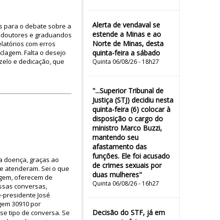
Alerta de vendaval se
ços para o debate sobre a
estende a Minas e ao
s, doutores e graduandos
Norte de Minas, desta
latórios com erros
iclagem. Falta o desejo
quinta-feira a sábado
zelo e dedicação, que
Quinta 06/08/26 - 18h27
"...Superior Tribunal de
Justiça (STJ) decidiu nesta
quinta-feira (6) colocar à
disposição o cargo do
ministro Marco Buzzi,
mantendo seu
afastamento das
funções. Ele foi acusado
da doença, graças ao
de crimes sexuais por
me atenderam. Sei o que
duas mulheres"
agem, oferecem de
Quinta 06/08/26 - 16h27
essas conversas,
e-presidente José
agem 30910 por
Decisão do STF, já em
se tipo de conversa. Se