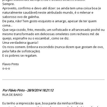
Sempre.
Aproveito, confirmo e devo até dizer: se ainda tem uma coisa boa (e
naturalmente saudável) neste atribulado mundo, é o milenar e
saboroso ovo de galinha.
De pata, não! Tem gosto esquisito e amargo, apesar de ter quem
coma...
Que seja cozido, frito, mexido, um sofisticado e afrancesado poché ou
mesmo transformado em deliciosas omeletes com recheios mil: de
queijo, espinafre ou o escambal , como se diz.
Uma verdadeira iguaria l
Os ricos comem. Embora escondido (nunca dizem que gostam de ovo,
pela falta de sofisticação).
E os pobres se regalam.
Flavio Pinto
o-o-o
78695
Por Flávio Pinto - 28/9/2014 18:21:12
RUA DE BAIXO
Eu tenho a impressão que, boa parte da minha infância