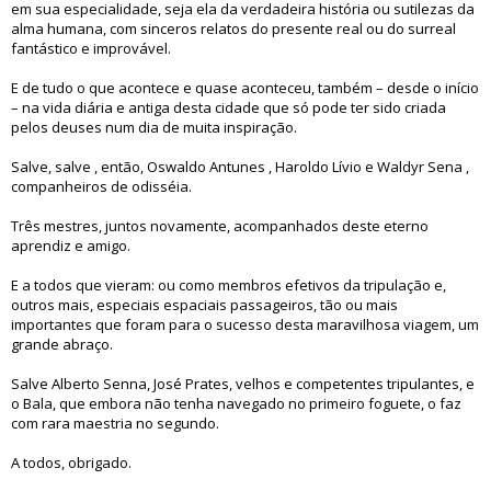
em sua especialidade, seja ela da verdadeira história ou sutilezas da
alma humana, com sinceros relatos do presente real ou do surreal
fantástico e improvável.
E de tudo o que acontece e quase aconteceu, também – desde o início
– na vida diária e antiga desta cidade que só pode ter sido criada
pelos deuses num dia de muita inspiração.
Salve, salve , então, Oswaldo Antunes , Haroldo Lívio e Waldyr Sena ,
companheiros de odisséia.
Três mestres, juntos novamente, acompanhados deste eterno
aprendiz e amigo.
E a todos que vieram: ou como membros efetivos da tripulação e,
outros mais, especiais espaciais passageiros, tão ou mais
importantes que foram para o sucesso desta maravilhosa viagem, um
grande abraço.
Salve Alberto Senna, José Prates, velhos e competentes tripulantes, e
o Bala, que embora não tenha navegado no primeiro foguete, o faz
com rara maestria no segundo.
A todos, obrigado.