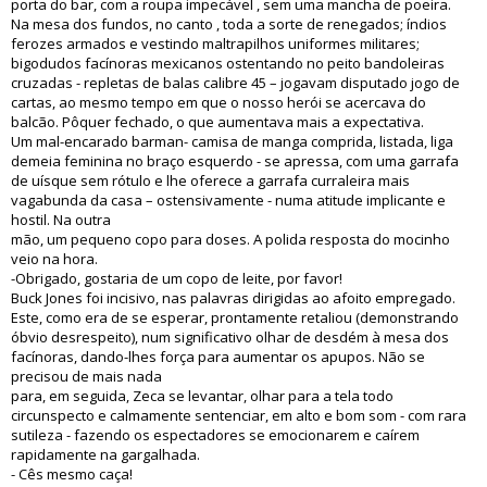
porta do bar, com a roupa impecável , sem uma mancha de poeira.
Na mesa dos fundos, no canto , toda a sorte de renegados; índios
ferozes armados e vestindo maltrapilhos uniformes militares;
bigodudos facínoras mexicanos ostentando no peito bandoleiras
cruzadas - repletas de balas calibre 45 – jogavam disputado jogo de
cartas, ao mesmo tempo em que o nosso herói se acercava do
balcão. Pôquer fechado, o que aumentava mais a expectativa.
Um mal-encarado barman- camisa de manga comprida, listada, liga
demeia feminina no braço esquerdo - se apressa, com uma garrafa
de uísque sem rótulo e lhe oferece a garrafa curraleira mais
vagabunda da casa – ostensivamente - numa atitude implicante e
hostil. Na outra
mão, um pequeno copo para doses. A polida resposta do mocinho
veio na hora.
-Obrigado, gostaria de um copo de leite, por favor!
Buck Jones foi incisivo, nas palavras dirigidas ao afoito empregado.
Este, como era de se esperar, prontamente retaliou (demonstrando
óbvio desrespeito), num significativo olhar de desdém à mesa dos
facínoras, dando-lhes força para aumentar os apupos. Não se
precisou de mais nada
para, em seguida, Zeca se levantar, olhar para a tela todo
circunspecto e calmamente sentenciar, em alto e bom som - com rara
sutileza - fazendo os espectadores se emocionarem e caírem
rapidamente na gargalhada.
- Cês mesmo caça!