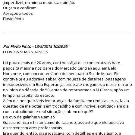
,imperdível, na minha modesta opinião.
Ouçam e confiram.
Abraços a todos
Flavio Pinto
79913
Por Flavio Pinto - 13/5/2015 10:09:56
O OVO & SUAS NUANCES
Há pouco mais de 20 anos, curti nostálgicos e consecutivos bate-
papos (a maioria nos bares do Mercado Central) aqui em Belo
Horizonte, com um conterrâneo do meu pai do Sul de Minas. Ele
contava (e eu adorava saber) com riqueza de detalhes, passagens
inesquecíveis em Boa Esperança, onde até chegamos a morar um ano
no início da década de 50 ,antes de retornarmos a M.Claros, após um
tempo na capital do estado.
Além de inesquecíveis lembranças da família em remotas eras, fazia
questão de me botar (sem trocadilho e com incrível exatidão), em dia
com a atualidade e real situação, sabem do quê?
Do ovo de galinha! Vejam só.
Gastronômica e historicamente falando, assunto que ele adorava
discorrer com ares professorais.
Era quando, então, diagnosticava, com detalhes e entusiasmo, a