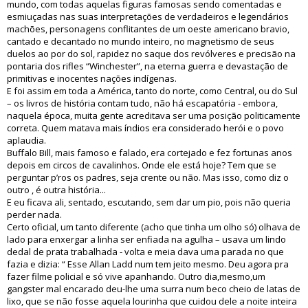
mundo, com todas aquelas figuras famosas sendo comentadas e
esmiuçadas nas suas interpretações de verdadeiros e legendários
machões, personagens conflitantes de um oeste americano bravio,
cantado e decantado no mundo inteiro, no magnetismo de seus
duelos ao por do sol, rapidez no saque dos revólveres e precisão na
pontaria dos rifles “Winchester”, na eterna guerra e devastação de
primitivas e inocentes nações indígenas.
E foi assim em toda a América, tanto do norte, como Central, ou do Sul
– os livros de história contam tudo, não há escapatória - embora,
naquela época, muita gente acreditava ser uma posição politicamente
correta. Quem matava mais índios era considerado herói e o povo
aplaudia.
Buffalo Bill, mais famoso e falado, era cortejado e fez fortunas anos
depois em circos de cavalinhos. Onde ele está hoje? Tem que se
perguntar p’ros os padres, seja crente ou não. Mas isso, como diz o
outro , é outra história...
E eu ficava ali, sentado, escutando, sem dar um pio, pois não queria
perder nada.
Certo oficial, um tanto diferente (acho que tinha um olho só) olhava de
lado para enxergar a linha ser enfiada na agulha – usava um lindo
dedal de prata trabalhada - volta e meia dava uma parada no que
fazia e dizia: “ Esse Allan Ladd num tem jeito mesmo. Deu agora pra
fazer filme policial e só vive apanhando. Outro dia,mesmo,um
gangster mal encarado deu-lhe uma surra num beco cheio de latas de
lixo, que se não fosse aquela lourinha que cuidou dele a noite inteira