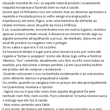
situação mundial do ovo: se aquele natural produto ( exatamente
naquela hora)estava fazendo bem ou mal à saúde .
Quase que só tínhamos isso em comum, mas eu deveras apreciava a
repetida e inusitada prosa (o velho amigo era engraçado e
espirituoso), em meio, lógico, a ter uma memória de elefante ao
relatar incríveis casos de parte da nossa infância.
E se, ocasionalmente, encontrávamo-nos em outros lugares, restritos
apenas a mero contato visual, à distancia ou mesmo tendo algo ou
alguém presente atrapalhando a prosa , de imediato, dava-me um
sinal de positivo ou negativo com o polegar.
Só eu sabia o que era. E ría sozinho.
Se houvesse tempo e lugar para uma conversa (vez por outra até
regada a “biritas e acepipes” (como ele dizia), logo vinha a história:
-Menino, “tou” comendo, atualmente, uns dois ou três ovos todas as
manhãs, pra descontar o tempo perdido. Lá em casa minha mulher
me proibiu até de comprar ( reclamava). - -
-Quando colocaram o ovo na berlinda condenando-o ao ostracismo,
como alimento danoso e prejudicial à saúde.
Ou, então, quando se zangava com os preços em alta (principalmente
na Quaresma), revelava o oposto:
- Agora sou eu é que não como mais aquela disgrama! De jeito
nenhum: nem frito, nem cozido. Puro colesterol. Vi numa revista sueca
o estrago que ele faz à saúde.
- Mas estou sentindo uma falta!
E era assim, de tempos em tempos, o ovo virava mocinho ou o pior