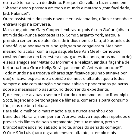
eu ia até tomar raiva do distinto. Porque não volta a fazer como em
“Shane” dando porrada em todo o mundo e matando ,com facilidade,
Jack Palance?”.
Outro assistente, dos mais novos e entusiasmados, não se continha e
entrava logo na conversa.
Mais chegado em Gary Cooper, lembrava: “pois é com Guéuri (olha a
intimidade)- nunca acontecia isso. Como Sargento York, matou e
prendeu centenas de alemães, de índios nem se fala, até aqueles do
Canadá, que andavam nus no gelo,sem se congelarem. Mas bom
mesmo foi acabar com a raça daquele Lee Van Cleef ( tornou-se
cowboy famoso em faroestes/ espaguetes italianos, anos mais tarde)
e seus amigos em “Matar ou Morrer” e a realizar, ainda,a façanha de
beijar na boca Grace Kelly. Será que comeu?...Antes do príncipe?”.
Todo mundo ria e trocava olhares significativos (eu não atinava por
que) e ficava esperando a opinião do mestre alfaiate, que a todos
sempre ouvia com atenção e soltava sábias e ponderadas palavras
sobre o mesmíssimo assunto, no decorrer do expediente.
E, de leve, ele acabava sempre falando do mesmo artista: Randolph
Scott, legendário personagem de filmes B, comerciais,para consumo
fácil, mas de boa feitura.
Para ele, o melhor, o mais macho e que nunca apanhou dos
bandidos. Na cara, nem pensar. A prova estava naqueles repetidos e
previsíveis filmes de baixo orçamento (em sua maioria, preto e
branco) estreados no sábado à noite, antes do seriado começar.
O Cine São Luís (para o grande mestre alfaiate, o templo mais