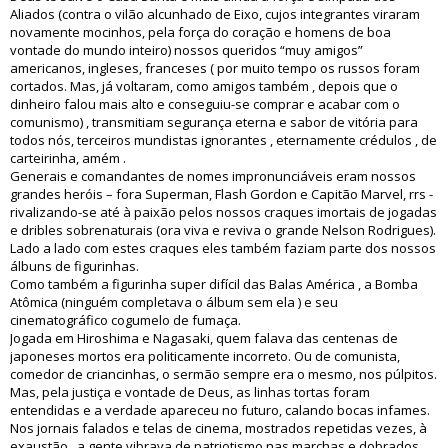
Aliados (contra o vilão alcunhado de Eixo, cujos integrantes viraram
novamente mocinhos, pela força do coração e homens de boa
vontade do mundo inteiro) nossos queridos “muy amigos”
americanos, ingleses, franceses ( por muito tempo os russos foram
cortados. Mas, já voltaram, como amigos também , depois que o
dinheiro falou mais alto e conseguiu-se comprar e acabar com o
comunismo) , transmitiam segurança eterna e sabor de vitória para
todos nós, terceiros mundistas ignorantes , eternamente crédulos , de
carteirinha, amém .
Generais e comandantes de nomes impronunciáveis eram nossos
grandes heróis – fora Superman, Flash Gordon e Capitão Marvel, rrs -
rivalizando-se até à paixão pelos nossos craques imortais de jogadas
e dribles sobrenaturais (ora viva e reviva o grande Nelson Rodrigues).
Lado a lado com estes craques eles também faziam parte dos nossos
álbuns de figurinhas.
Como também a figurinha super difícil das Balas América , a Bomba
Atômica (ninguém completava o álbum sem ela ) e seu
cinematográfico cogumelo de fumaça.
Jogada em Hiroshima e Nagasaki, quem falava das centenas de
japoneses mortos era politicamente incorreto. Ou de comunista,
comedor de criancinhas, o sermão sempre era o mesmo, nos púlpitos.
Mas, pela justiça e vontade de Deus, as linhas tortas foram
entendidas e a verdade apareceu no futuro, calando bocas infames.
Nos jornais falados e telas de cinema, mostrados repetidas vezes, à
exaustão , a gente vibrava de patriotismo nas marchas e dobrados