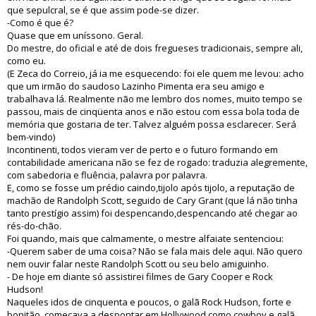
que sepulcral, se é que assim pode-se dizer.
-Como é que é?
Quase que em uníssono. Geral.
Do mestre, do oficial e até de dois fregueses tradicionais, sempre ali,
como eu.
(E Zeca do Correio, já ia me esquecendo: foi ele quem me levou: acho
que um irmão do saudoso Lazinho Pimenta era seu amigo e
trabalhava lá. Realmente não me lembro dos nomes, muito tempo se
passou, mais de cinqüenta anos e não estou com essa bola toda de
memória que gostaria de ter. Talvez alguém possa esclarecer. Será
bem-vindo)
Incontinenti, todos vieram ver de perto e o futuro formando em
contabilidade americana não se fez de rogado: traduzia alegremente,
com sabedoria e fluência, palavra por palavra.
E, como se fosse um prédio caindo,tijolo após tijolo, a reputação de
machão de Randolph Scott, seguido de Cary Grant (que lá não tinha
tanto prestígio assim) foi despencando,despencando até chegar ao
rés-do-chão.
Foi quando, mais que calmamente, o mestre alfaiate sentenciou:
-Querem saber de uma coisa? Não se fala mais dele aqui. Não quero
nem ouvir falar neste Randolph Scott ou seu belo amiguinho.
- De hoje em diante só assistirei filmes de Gary Cooper e Rock
Hudson!
Naqueles idos de cinquenta e poucos, o galã Rock Hudson, forte e
bonitão, começava a despontar em Hollywood como cowboy e galã