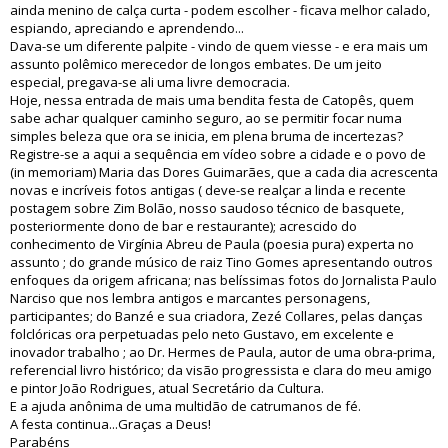
ainda menino de calça curta - podem escolher - ficava melhor calado,
espiando, apreciando e aprendendo...
Dava-se um diferente palpite - vindo de quem viesse - e era mais um
assunto polêmico merecedor de longos embates. De um jeito
especial, pregava-se ali uma livre democracia.
Hoje, nessa entrada de mais uma bendita festa de Catopês, quem
sabe achar qualquer caminho seguro, ao se permitir focar numa
simples beleza que ora se inicia, em plena bruma de incertezas?
Registre-se a aqui a sequência em vídeo sobre a cidade e o povo de
(in memoriam) Maria das Dores Guimarães, que a cada dia acrescenta
novas e incríveis fotos antigas ( deve-se realçar a linda e recente
postagem sobre Zim Bolão, nosso saudoso técnico de basquete,
posteriormente dono de bar e restaurante); acrescido do
conhecimento de Virgínia Abreu de Paula (poesia pura) experta no
assunto ; do grande músico de raiz Tino Gomes apresentando outros
enfoques da origem africana; nas belíssimas fotos do Jornalista Paulo
Narciso que nos lembra antigos e marcantes personagens,
participantes; do Banzé e sua criadora, Zezé Collares, pelas danças
folclóricas ora perpetuadas pelo neto Gustavo, em excelente e
inovador trabalho ; ao Dr. Hermes de Paula, autor de uma obra-prima,
referencial livro histórico; da visão progressista e clara do meu amigo
e pintor João Rodrigues, atual Secretário da Cultura.
E a ajuda anônima de uma multidão de catrumanos de fé.
A festa continua...Graças a Deus!
Parabéns