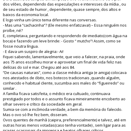
dos vilões, dependendo das especulações e interesses da mídia , ou
de seu estado de humor , dependente, quase sempre, dos altos e
baixos da economia local.
E logo vinha um único tema diferente nas conversas.
- Mas uma “cachacinha”? (Ele mesmo enfatizava!) – Essa ninguém nos
proíbe, né?
E, completava, perguntando e respondendo de imediato(com água na
boca) e fazendo um leve brinde: - Gosto “ mutcho”! Assim, como se
fosse noutra língua.
- E dava um suspiro de alegria:- Ai!
Fiquei sabendo, lamentavelmente, que veio a falecer, na praia, onde
aos 75 anos escolheu morar e aproveitar um final de vida feliz nas
delícias do sol e mar. Chegou até aos 84.
“De causas naturais”, como a classe médica antiga (e amiga) colocava
nos atestados de óbito, nos botecos tradicionais ,quando alguém,
conhecido e habitual cliente, sucumbia aos males do “figueiredo” ou
similar .
A família ficava satisfeita, o médico era cultuado, continuava
prestigiado por todos e o assunto ficava mineiramente encoberto ao
olhar severo e crítico da sociedade em geral.
Sumia-se com a incômoda verdade, a bem da memória do falecido.
Mas o ovo só lhe fez bem, disseram.
Ovos quentes de manhã (caipira, preferencialmente) e talvez, até em
outras horas menos votadas(caso tenha vontade) , sem ligar para as
pragas ocasionais da imprensa e beatos olhares críticos.