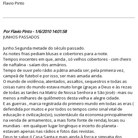
Flavio Pinto
58936
Por Flavio Pinto - 1/6/2010 14:01:58
JUNHOS PASSADOS
Junho.Segunda metade do século passado.
As noites frias pediam blusas e cobertores para a noite.
Tempos inocentes em que, ainda , só velhos cobertores - com cheiro
de naftalina - saíam dos armários.
Tempo de ouvir pelo rádio a pátria amada ser, pela primeira vez,
campeã de futebol e por isso, ser mais amada ainda.
O mundo de violência, atentados, assaltos, sequestros e todas as
coisas ruins do mundo estava muito longe (graças a Deus e às rezas
de todas as tardes na Matriz de Nossa Senhora e São José) - mais ou
menos a milhares de quilômetros desta velha e alegre cidade.
E as guerras , marca registrada do primeiro mundo em todas as eras (
defendida por muitos e por todos os tempos como sinal vital de
educação e civilização(sic), sustentáculo da economia principalmente
na venda de armamentos, a mais forte fonte de renda), locais ou
mundiais - em qualquer lugar longínquo e incerto do planeta -
estavam apenas nas rádios e fotos das revistas.
Deus te salve ó Casa Santa e mais ainda à força e simpatia dos