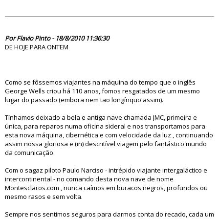
60652
Por Flavio Pinto - 18/8/2010 11:36:30
DE HOJE PARA ONTEM
Como se fôssemos viajantes na máquina do tempo que o inglês
George Wells criou há 110 anos, fomos resgatados de um mesmo
lugar do passado (embora nem tão longínquo assim).
Tínhamos deixado a bela e antiga nave chamada JMC, primeira e
única, para reparos numa oficina sideral e nos transportamos para
esta nova máquina, cibernética e com velocidade da luz , continuando
assim nossa gloriosa e (in) descritível viagem pelo fantástico mundo
da comunicação.
Com o sagaz piloto Paulo Narciso - intrépido viajante intergaláctico e
intercontinental - no comando desta nova nave de nome
Montesclaros.com , nunca caímos em buracos negros, profundos ou
mesmo rasos e sem volta.
Sempre nos sentimos seguros para darmos conta do recado, cada um