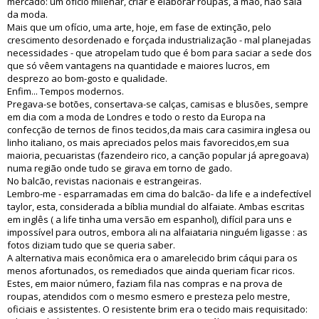
mercado: um ofício milenar, criar e elaborar roupas, à mão, não saía
da moda.
Mais que um ofício, uma arte, hoje, em fase de extinção, pelo
crescimento desordenado e forçada industrialização - mal planejadas
necessidades - que atropelam tudo que é bom para saciar a sede dos
que só vêem vantagens na quantidade e maiores lucros, em
desprezo ao bom-gosto e qualidade.
Enfim... Tempos modernos.
Pregava-se botões, consertava-se calças, camisas e blusões, sempre
em dia com a moda de Londres e todo o resto da Europa na
confecção de ternos de finos tecidos,da mais cara casimira inglesa ou
linho italiano, os mais apreciados pelos mais favorecidos,em sua
maioria, pecuaristas (fazendeiro rico, a canção popular já apregoava)
numa região onde tudo se girava em torno de gado.
No balcão, revistas nacionais e estrangeiras.
Lembro-me - esparramadas em cima do balcão- da life e a indefectível
taylor, esta, considerada a bíblia mundial do alfaiate. Ambas escritas
em inglês ( a life tinha uma versão em espanhol), difícil para uns e
impossível para outros, embora ali na alfaiataria ninguém ligasse : as
fotos diziam tudo que se queria saber.
A alternativa mais econômica era o amarelecido brim cáqui para os
menos afortunados, os remediados que ainda queriam ficar ricos.
Estes, em maior número, faziam fila nas compras e na prova de
roupas, atendidos com o mesmo esmero e presteza pelo mestre,
oficiais e assistentes. O resistente brim era o tecido mais requisitado: