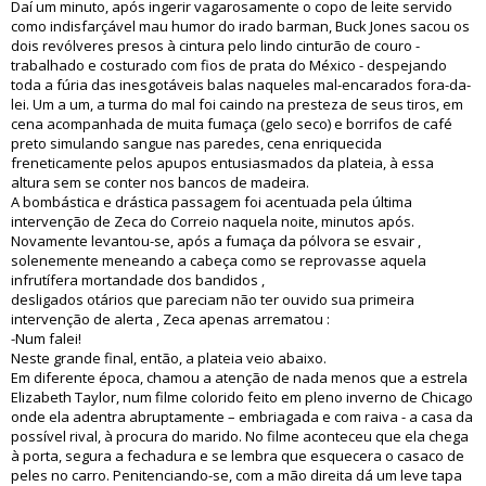
Daí um minuto, após ingerir vagarosamente o copo de leite servido
como indisfarçável mau humor do irado barman, Buck Jones sacou os
dois revólveres presos à cintura pelo lindo cinturão de couro -
trabalhado e costurado com fios de prata do México - despejando
toda a fúria das inesgotáveis balas naqueles mal-encarados fora-da-
lei. Um a um, a turma do mal foi caindo na presteza de seus tiros, em
cena acompanhada de muita fumaça (gelo seco) e borrifos de café
preto simulando sangue nas paredes, cena enriquecida
freneticamente pelos apupos entusiasmados da plateia, à essa
altura sem se conter nos bancos de madeira.
A bombástica e drástica passagem foi acentuada pela última
intervenção de Zeca do Correio naquela noite, minutos após.
Novamente levantou-se, após a fumaça da pólvora se esvair ,
solenemente meneando a cabeça como se reprovasse aquela
infrutífera mortandade dos bandidos ,
desligados otários que pareciam não ter ouvido sua primeira
intervenção de alerta , Zeca apenas arrematou :
-Num falei!
Neste grande final, então, a plateia veio abaixo.
Em diferente época, chamou a atenção de nada menos que a estrela
Elizabeth Taylor, num filme colorido feito em pleno inverno de Chicago
onde ela adentra abruptamente – embriagada e com raiva - a casa da
possível rival, à procura do marido. No filme aconteceu que ela chega
à porta, segura a fechadura e se lembra que esquecera o casaco de
peles no carro. Penitenciando-se, com a mão direita dá um leve tapa