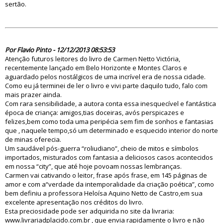
sertão.
76635
Por Flavio Pinto - 12/12/2013 08:53:53
Atenção futuros leitores do livro de Carmen Netto Victória,
recentemente lançado em Belo Horizonte e Montes Claros e
aguardado pelos nostálgicos de uma incrível era de nossa cidade.
Como eu já terminei de ler o livro e vivi parte daquilo tudo, falo com
mais prazer ainda.
Com rara sensibilidade, a autora conta essa inesquecível e fantástica
época de criança: amigos,tias doceiras, avós perspicazes e
felizes,bem como toda uma peripécia sem fim de sonhos e fantasias
que , naquele tempo,só um determinado e esquecido interior do norte
de minas oferecia.
Um saudável pós-guerra “roliudiano”, cheio de mitos e símbolos
importados, misturados com fantasia a deliciosos casos acontecidos
em nossa “city”, que até hoje povoam nossas lembranças.
Carmen vai cativando o leitor, frase após frase, em 145 páginas de
amor e com a“verdade da intemporalidade da criação poética”, como
bem definiu a professora Heloísa Aquino Netto de Castro,em sua
excelente apresentação nos créditos do livro.
Esta preciosidade pode ser adquirida no site da livraria:
www.livrariadplacido.com.br , que envia rapidamente o livro e não