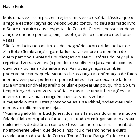
Flavio Pinto
Mais uma vez – com prazer - registramos essa estória clássica que o
amigo e escritor Reynaldo Veloso Souto contou no seu aclamado livro.
mSobre um outro causo especial de Zeca do Correio, nosso saudoso
amigo e querido personagem, filósofo, boêmio e carteiro nas horas
vagas...
São fatos beirando os limites do imaginário, acontecidos no bar de
Zim Bolão (lembrança) e guardados para sempre na memória de
quem participou. Antes da publicação do seu ” Histórias do Rey “ já a
repetira diversas vezes (a pedidos) e se divertiu juntamente com os
ouvintes – ou mais - durante anos. As novas gerações também
poderão buscar naquela Montes Claros antiga a confirmação de fatos
inenarráveis para poderem –por instantes – tentardeixar de lado o
atual/imprescindível aparelho celular e papear um pouquinho. Só um
tempo longe das conversas sérias e das mil e uma informações da
internet não faz mal a ninguém, nem aos mais velhos
almejando outras justas prosopopeias. É saudável, podes crer! Pelo
menos acreditamos que seja...
“Num elogiado filme, Buck Jones, dos mais famosos do cinema mudo e
falado, ídolo principal do faroeste, cultuado num lugar situado a 8.000
quilômetros de distância como se fosse um herói nacional , montado
no imponente Silver, que depois inspirou o mesmo nome a outro
cavalo branco do seriado Zorro e Tonto ( “Lone Ranger” ) desce na