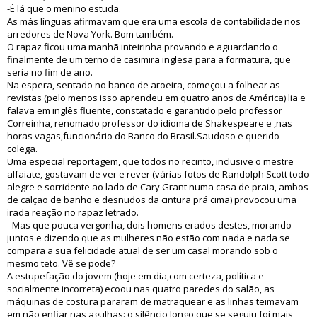
-É lá que o menino estuda.
As más línguas afirmavam que era uma escola de contabilidade nos
arredores de Nova York. Bom também.
O rapaz ficou uma manhã inteirinha provando e aguardando o
finalmente de um terno de casimira inglesa para a formatura, que
seria no fim de ano.
Na espera, sentado no banco de aroeira, começou a folhear as
revistas (pelo menos isso aprendeu em quatro anos de América) lia e
falava em inglês fluente, constatado e garantido pelo professor
Correinha, renomado professor do idioma de Shakespeare e ,nas
horas vagas,funcionário do Banco do Brasil.Saudoso e querido
colega.
Uma especial reportagem, que todos no recinto, inclusive o mestre
alfaiate, gostavam de ver e rever (várias fotos de Randolph Scott todo
alegre e sorridente ao lado de Cary Grant numa casa de praia, ambos
de calção de banho e desnudos da cintura prá cima) provocou uma
irada reação no rapaz letrado.
- Mas que pouca vergonha, dois homens erados destes, morando
juntos e dizendo que as mulheres não estão com nada e nada se
compara a sua felicidade atual de ser um casal morando sob o
mesmo teto. Vê se pode?
A estupefação do jovem (hoje em dia,com certeza, política e
socialmente incorreta) ecoou nas quatro paredes do salão, as
máquinas de costura pararam de matraquear e as linhas teimavam
em não enfiar nas agulhas: o silêncio longo que se seguiu foi mais