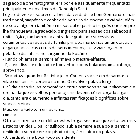
sagrado da cinematografia) era por ele assiduamente frequentado,
principalmente nos filmes de Randolph Scott.
Lógico, deve-se esclarecer a bem da verdade: o bom Germano, o mais
tradicional, simpático e conhecido porteiro de cinema da cidade, além
de seu amigo era também um especial e querido freguês que sempre
lhe franqueava, agradecido, o ingresso para sessão dos sábados á
noite: lógico, também pela amizade e gratuitos/ sucessivos
cerzimentos de roupas da família,principalmente nas amarrotadas e
esgarçadas calças curtas de seus meninos,que viviam jogando
pelada o dia inteiro no Larguinho do Rosário.
- Randolph arrasa, sempre afirmava o mestre-alfaiate.
- E, além disso, é educado e bonzinho - todos balançavam a cabeça,
aprovando.
-Só matava quando não tinha jeito. Contentava-se em desarmar o
vilão com um tiro certeiro na mão. O revólver pulava longe.
E aí, dia após dia, os comentários entusiasmados se multiplicavam e a
orelha daqueles velhos personagens devem até ter coçado algum
dia, tanto era o aumento e infinitas ramificações biográficas sobre
suas carreiras.
Mas, como tudo tem um porém...
Um dia...
O tal porém veio de um filho destes fregueses ricos que estudava nos
Estados Unidos.O pai, orgulhoso, subia sempre a sua bola, sempre
omitindo o som de erre aspirado do agá no início da palavra.
- Arvardi, abria a boca, todo sorridente.