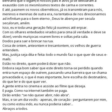
Bertrand que o digam) e nossos pais e avós já se deliciaram à
exaustão com os mesmíssimos textos de carma e correntes.
E até, pasmem os novos cibernéticos, já os transmitiram para nós,
meninos e meninas de outra era, na tentativa de nos direcionarmos
ad infinitum para o bem eterno , Deus te abençoe per secula
seculorum, amém.
Isso, eu e toda uma geração feliz já ouvimos até enjoar.
Com os olhares entediados virados para cima (é verdade e deve se
dizer), vendo muriçocas voarem livres e soltas pela sala.
Doidos para sair e brincar na rua.
Coisa de ontem, anteontem e tresantontem, os velhos de guerra
entendem.
Mas, justiça seja dita e feita: todo o mundo faz o que quer de seus e-
mails.
Estão no direito, quem poderá dizer que não.
Embora seja bom saber que este direito torna-se perdido quando
entra num espaço de outrem, passando uma barreira que se chama
privacidade e, o que é mais importante, livre escolha do destinatário,
do que ler e do que quer ver.
A gente entra no cinema e assiste ao filme que deseja.
E paga. Como na internet também se paga.
Dirão então: “se não quiser abrir, não abra”.
Mas, e se um dia vocês - apenas, de coração - perguntarem por mim,
ou como estou indo, eu nunca poderia saber...
Abraços a todos.