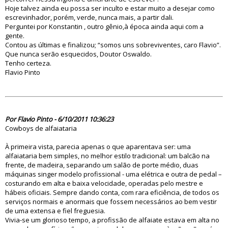
Hoje talvez ainda eu possa ser inculto e estar muito a desejar como
escrevinhador, porém, verde, nunca mais, a partir dali.
Perguntei por Konstantin , outro gênio,à época ainda aqui com a
gente.
Contou as últimas e finalizou; “somos uns sobreviventes, caro Flavio”.
Que nunca serão esquecidos, Doutor Oswaldo.
Tenho certeza.
Flavio Pinto
69125
Por Flavio Pinto - 6/10/2011 10:36:23
Cowboys de alfaiataria
À primeira vista, parecia apenas o que aparentava ser: uma
alfaiataria bem simples, no melhor estilo tradicional: um balcão na
frente, de madeira, separando um salão de porte médio, duas
máquinas singer modelo profissional - uma elétrica e outra de pedal –
costurando em alta e baixa velocidade, operadas pelo mestre e
hábeis oficiais. Sempre dando conta, com rara eficiência, de todos os
serviços normais e anormais que fossem necessários ao bem vestir
de uma extensa e fiel freguesia.
Vivia-se um glorioso tempo, a profissão de alfaiate estava em alta no