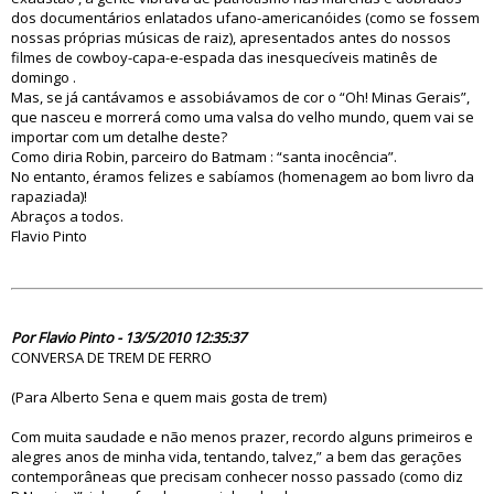
dos documentários enlatados ufano-americanóides (como se fossem
nossas próprias músicas de raiz), apresentados antes do nossos
filmes de cowboy-capa-e-espada das inesquecíveis matinês de
domingo .
Mas, se já cantávamos e assobiávamos de cor o “Oh! Minas Gerais”,
que nasceu e morrerá como uma valsa do velho mundo, quem vai se
importar com um detalhe deste?
Como diria Robin, parceiro do Batmam : “santa inocência”.
No entanto, éramos felizes e sabíamos (homenagem ao bom livro da
rapaziada)!
Abraços a todos.
Flavio Pinto
58325
Por Flavio Pinto - 13/5/2010 12:35:37
CONVERSA DE TREM DE FERRO
(Para Alberto Sena e quem mais gosta de trem)
Com muita saudade e não menos prazer, recordo alguns primeiros e
alegres anos de minha vida, tentando, talvez,” a bem das gerações
contemporâneas que precisam conhecer nosso passado (como diz