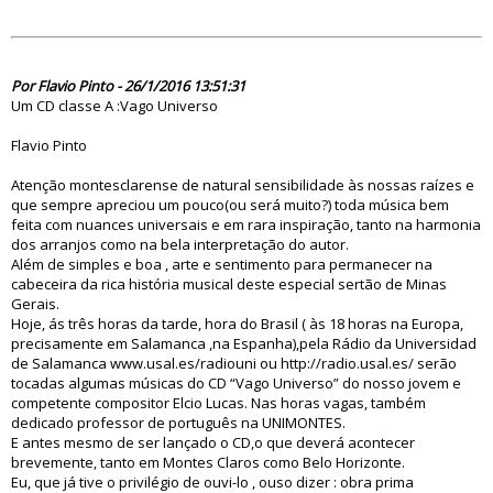
81185
Por Flavio Pinto - 26/1/2016 13:51:31
Um CD classe A :Vago Universo
Flavio Pinto
Atenção montesclarense de natural sensibilidade às nossas raízes e
que sempre apreciou um pouco(ou será muito?) toda música bem
feita com nuances universais e em rara inspiração, tanto na harmonia
dos arranjos como na bela interpretação do autor.
Além de simples e boa , arte e sentimento para permanecer na
cabeceira da rica história musical deste especial sertão de Minas
Gerais.
Hoje, ás três horas da tarde, hora do Brasil ( às 18 horas na Europa,
precisamente em Salamanca ,na Espanha),pela Rádio da Universidad
de Salamanca www.usal.es/radiouni ou http://radio.usal.es/ serão
tocadas algumas músicas do CD “Vago Universo” do nosso jovem e
competente compositor Elcio Lucas. Nas horas vagas, também
dedicado professor de português na UNIMONTES.
E antes mesmo de ser lançado o CD,o que deverá acontecer
brevemente, tanto em Montes Claros como Belo Horizonte.
Eu, que já tive o privilégio de ouvi-lo , ouso dizer : obra prima