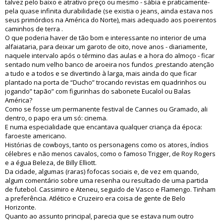
talvez pelo baixo e atrativo preço ou mesmo - sábia e praticamente-
pela quase infinita durabilidade (se existia o jeans, ainda estava nos
seus primórdios na América do Norte), mais adequado aos poeirentos
caminhos de terra .
O que poderia haver de tão bom e interessante no interior de uma
alfaiataria, para deixar um garoto de oito, nove anos - diariamente,
naquele intervalo após o término das aulas e a hora do almoço - ficar
sentado num velho banco de aroeira nos fundos ,prestando atenção
a tudo e a todos e se divertindo à larga, mais ainda do que ficar
plantado na porta de “Ducho” trocando revistas em quadrinhos ou
jogando” tapão” com figurinhas do sabonete Eucalol ou Balas
América?
Como se fosse um permanente festival de Cannes ou Gramado, ali
dentro, o papo era um só: cinema.
E numa especialidade que encantava qualquer criança da época:
faroeste americano.
Histórias de cowboys, tanto os personagens como os atores, índios
célebres e não menos cavalos, como o famoso Trigger, de Roy Rogers
e a égua Beleza, de Billy Elliott.
Da cidade, algumas (raras) fofocas sociais e, de vez em quando,
algum comentário sobre uma resenha ou resultado de uma partida
de futebol. Cassimiro e Ateneu, seguido de Vasco e Flamengo. Tinham
a preferência. Atlético e Cruzeiro era coisa de gente de Belo
Horizonte.
Quanto ao assunto principal, parecia que se estava num outro