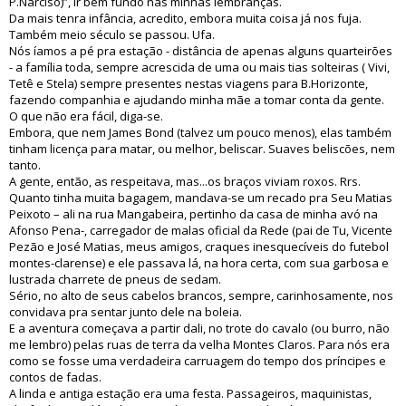
P.Narciso)”, ir bem fundo nas minhas lembranças.
Da mais tenra infância, acredito, embora muita coisa já nos fuja.
Também meio século se passou. Ufa.
Nós íamos a pé pra estação - distância de apenas alguns quarteirões
- a família toda, sempre acrescida de uma ou mais tias solteiras ( Vivi,
Tetê e Stela) sempre presentes nestas viagens para B.Horizonte,
fazendo companhia e ajudando minha mãe a tomar conta da gente.
O que não era fácil, diga-se.
Embora, que nem James Bond (talvez um pouco menos), elas também
tinham licença para matar, ou melhor, beliscar. Suaves beliscões, nem
tanto.
A gente, então, as respeitava, mas...os braços viviam roxos. Rrs.
Quanto tinha muita bagagem, mandava-se um recado pra Seu Matias
Peixoto – ali na rua Mangabeira, pertinho da casa de minha avó na
Afonso Pena-, carregador de malas oficial da Rede (pai de Tu, Vicente
Pezão e José Matias, meus amigos, craques inesquecíveis do futebol
montes-clarense) e ele passava lá, na hora certa, com sua garbosa e
lustrada charrete de pneus de sedam.
Sério, no alto de seus cabelos brancos, sempre, carinhosamente, nos
convidava pra sentar junto dele na boleia.
E a aventura começava a partir dali, no trote do cavalo (ou burro, não
me lembro) pelas ruas de terra da velha Montes Claros. Para nós era
como se fosse uma verdadeira carruagem do tempo dos príncipes e
contos de fadas.
A linda e antiga estação era uma festa. Passageiros, maquinistas,