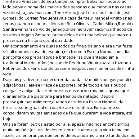
frente ao Armazém de Seu Caribé , comprar balas num boteco ao
lado(sabia o nome das maioria das pessoas que morava nas casas
vizinhas), jogava bola com ,Tone Abreu,José Leite e os filhos de José
Gomes, do Correio,frequentava a casa de “seu” Manoel Viriato ( nas
férias,quando os netos, filhos de Bela Oliveira ,Carlos Milton,Ronald e
Sandra vinham do Rio de Janeiro,onde moravam),acompanhados da
saudosa Angela Zimbardi,prima deles e de uma beleza que marcou
presença na história social da cidade.
Um acontecimento em quase todos os finais de ano e era uma festa
só, ali naquela casa de esquina,em frente à Escola Normal ,nos dias
por conta dos preparativos e brincadeiras que antecediam a
tradicional ida de todos( no jipe de Pedrinho Viriato) para a fazenda
Rebentão dos Ferros,onde passei inesquecíveis momentos de minha
vida.
Daí,mais pra frente, no decorrer da toada, fiz muitos amigos por ali e
adjacências, leia-se Praça de Esportes, onde todos e mais outros
colegas e amigos das redondezas nos encontrávamos, quase que
diariamente ,na piscinona para treinos de natação. Depois
prosseguiu naturalmente,quando estudei na Escola Normal , da
terceira-série ginasial em diante até o científico. Foi quando se
consolidaram muitas amizades de fé que duraram a vida inteira, até
hoje.
Uns se foram, outros estão por aí e, apesar não nos encontrarmos
muito amiúde (os tais de desencontros chatos que a vida teima em
fazer), as lembranças que tenho deles ainda moram no fundo do meu