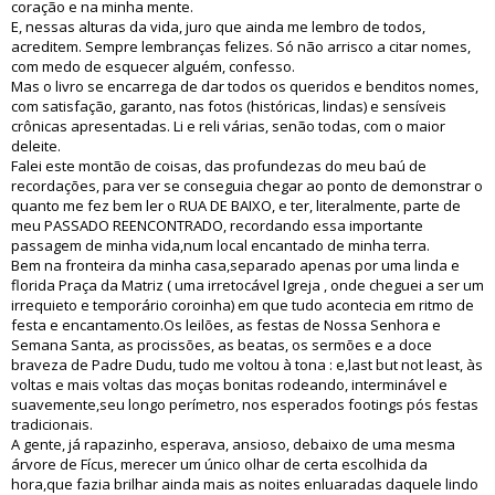
coração e na minha mente.
E, nessas alturas da vida, juro que ainda me lembro de todos,
acreditem. Sempre lembranças felizes. Só não arrisco a citar nomes,
com medo de esquecer alguém, confesso.
Mas o livro se encarrega de dar todos os queridos e benditos nomes,
com satisfação, garanto, nas fotos (históricas, lindas) e sensíveis
crônicas apresentadas. Li e reli várias, senão todas, com o maior
deleite.
Falei este montão de coisas, das profundezas do meu baú de
recordações, para ver se conseguia chegar ao ponto de demonstrar o
quanto me fez bem ler o RUA DE BAIXO, e ter, literalmente, parte de
meu PASSADO REENCONTRADO, recordando essa importante
passagem de minha vida,num local encantado de minha terra.
Bem na fronteira da minha casa,separado apenas por uma linda e
florida Praça da Matriz ( uma irretocável Igreja , onde cheguei a ser um
irrequieto e temporário coroinha) em que tudo acontecia em ritmo de
festa e encantamento.Os leilões, as festas de Nossa Senhora e
Semana Santa, as procissões, as beatas, os sermões e a doce
braveza de Padre Dudu, tudo me voltou à tona : e,last but not least, às
voltas e mais voltas das moças bonitas rodeando, interminável e
suavemente,seu longo perímetro, nos esperados footings pós festas
tradicionais.
A gente, já rapazinho, esperava, ansioso, debaixo de uma mesma
árvore de Fícus, merecer um único olhar de certa escolhida da
hora,que fazia brilhar ainda mais as noites enluaradas daquele lindo