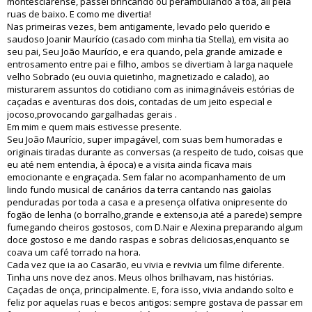
montesclarense, passei brincando ou perambulando à toa, ali pela
ruas de baixo. E como me divertia!
Nas primeiras vezes, bem antigamente, levado pelo querido e
saudoso Joanir Maurício (casado com minha tia Stella), em visita ao
seu pai, Seu João Maurício, e era quando, pela grande amizade e
entrosamento entre pai e filho, ambos se divertiam à larga naquele
velho Sobrado (eu ouvia quietinho, magnetizado e calado), ao
misturarem assuntos do cotidiano com as inimagináveis estórias de
caçadas e aventuras dos dois, contadas de um jeito especial e
jocoso,provocando gargalhadas gerais .
Em mim e quem mais estivesse presente.
Seu João Maurício, super impagável, com suas bem humoradas e
originais tiradas durante as conversas (a respeito de tudo, coisas que
eu até nem entendia, à época) e a visita ainda ficava mais
emocionante e engraçada. Sem falar no acompanhamento de um
lindo fundo musical de canários da terra cantando nas gaiolas
penduradas por toda a casa e a presença olfativa onipresente do
fogão de lenha (o borralho,grande e extenso,ia até a parede) sempre
fumegando cheiros gostosos, com D.Nair e Alexina preparando algum
doce gostoso e me dando raspas e sobras deliciosas,enquanto se
coava um café torrado na hora.
Cada vez que ia ao Casarão, eu vivia e revivia um filme diferente.
Tinha uns nove dez anos. Meus olhos brilhavam, nas histórias.
Caçadas de onça, principalmente. E, fora isso, vivia andando solto e
feliz por aquelas ruas e becos antigos: sempre gostava de passar em