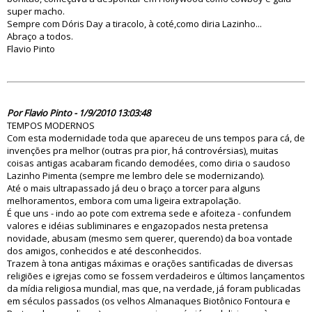
super macho.
Sempre com Dóris Day a tiracolo, à coté,como diria Lazinho...
Abraço a todos.
Flavio Pinto
60943
Por Flavio Pinto - 1/9/2010 13:03:48
TEMPOS MODERNOS
Com esta modernidade toda que apareceu de uns tempos para cá, de
invenções pra melhor (outras pra pior, há controvérsias), muitas
coisas antigas acabaram ficando demodées, como diria o saudoso
Lazinho Pimenta (sempre me lembro dele se modernizando).
Até o mais ultrapassado já deu o braço a torcer para alguns
melhoramentos, embora com uma ligeira extrapolação.
É que uns - indo ao pote com extrema sede e afoiteza - confundem
valores e idéias subliminares e engazopados nesta pretensa
novidade, abusam (mesmo sem querer, querendo) da boa vontade
dos amigos, conhecidos e até desconhecidos.
Trazem à tona antigas máximas e orações santificadas de diversas
religiões e igrejas como se fossem verdadeiros e últimos lançamentos
da mídia religiosa mundial, mas que, na verdade, já foram publicadas
em séculos passados (os velhos Almanaques Biotônico Fontoura e