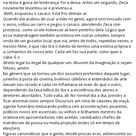
na testa à guisa de lembrança. Foi a deixa. Antes um segundo, Zeca
novamente levantou-se e preveniu-a.
-Beth, esqueceu o casaco. Está frio demais aí.
Quando ela acabou de usar a mão no gesto, agora sincronizado com
o aviso, voltou ao carro e pegou o casaco, atendendo Zeca com
presteza , como se ele estivesse ali bem pertinho dela. Lógico que
essa malandragem também acontecia em outras cidades, sempre
vinda de um gozador local, que via, antes de todos, repetidas vezes, o
mesmo filme, o que não tira o mérito de termos uma estória própria e
a contarmos do nosso jeito. Cada um faz sua parte, como quer e
sabe. É o
direito legal ou ilegal de qualquer um. Abusem da imaginação e sejam
felizes, amém.
No gênero que se tornou um dos assuntos preferidos daquele lugar,
juntinho à porta do cinema, boêmios célebres e entendidos de arte
davam seu recado e cada um inflamava-se mais do que o outro,
dependendo da taxa etílica do dia e a excelência dos atores e
diretores abordados. Tudo valia, ali. No normal dia a dia, prestes a
ficar anormal como sempre. Discursos em cima de caixotes de maçã,
agente funerário misturando política com assombrações, picaretas,
políticos novos em ascensão, ou velhos e brilhantes mestres da
oratória em aposentadorias não aceitas; carimbados chefes de
mandiocais de pouca ou muita projeção (estes só em tempo de
eleições).
Figuras carismáticas que a gente, desde priscas eras, adolescente ou