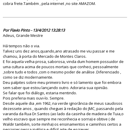
cobra frete.Também , pela internet ,no site AMAZOM.
71024
Por Flavio Pinto - 13/4/2012 13:28:13
Adeus, Grande Mestre
Há tempos não o via.
Talvez uns dez anos,quando,ano atrasado me viu passar e me
chamou, à porta do Mercado de Montes Claros.
E foi aquela velha prosa, saborosa, vinda dum homem possuidor de
uma cultura acima de poucos mortais que conheci, pessoalmente
,sobre tudo e todos ,com o mesmo poder de análise .Diferenciado ,
como se diz modernamente.
Deu palpites sobre meu primeiro livro e só lamento que foi embora
sem saber que estou lançando outro. Adoraria sua opinião.
Se falar que foi diálogo, estaria mentindo.
Pois preferia mais ouvi-lo. Sempre.
Desde aquele dia ,em 1962, na verde ignorância de meus saudosos
dezessete anos , quando cheguei à redação do JMC, passando pela
varanda da Rua Dr.Santos (ao lado da casinha de madeira de Tuia,o
velho escravo que sempre me reconhecia e sorria) e obtive ( de
Waldir também, sorte minha) os ensinamentos e caminhos certos a
percorrer nessa inglória e difícil arte de escrever .